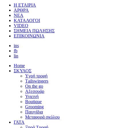
Η ΕΤΑΙΡΙΑ
ΑΡΘΡΑ
ΝΕΑ
ΚΑΤΑΛΟΓΟΙ
VIDEO
ΣΗΜΕΙΑ ΠΩΛΗΣΗΣ
ΕΠΙΚΟΙΝΩΝΙΑ
ins
fb
lin
Home
ΣΚΥΛΟΣ
Yγρή τροφή
Τailswingers
On the go
Αξεσουάρ
Υγιεινή
Boutique
Grooming
Παιχνίδια
Μεταφορά σκύλου
ΓΑΤΑ
Ξηρά Τροφή