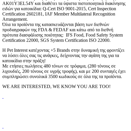
AK01Y3EL54Y και διαθέτει τα ύψιστα πιστοποιητικά διακίνησης
ειδών για κατοικίδια: Q-Cert ISO 9001-2015, Cert Inspection
Certification 2602181, IAF Member Multilateral Recognition
Arrangement.
Όλα τα προϊόντα της κατασκευάζονται βάση των διεθνών
προδιαγραφών της FDA & FEDAF και κάτω από τα διεθνή
πρότυπα διασφάλισης ποιότητας: IFS Food, Food Safety System
Certification 22000, SGS System Certification ISO 22000.
H Pet Interest κατέχοντας +5 Brands στην δυναμική της φροντίζει
να λύσει όλες σας τις ανάγκες, δείχνοντας την αγάπη της για τα
κατοικίδια στην πράξη!
Με ετήσιες πωλήσεις 480 τόνων σε τρόφιμα, (280 τόνους σε
λιχουδιές, 200 τόνους σε υγρής τροφής), και με 200 συνταγές έχει
συμπληρώσει συνολικά 3500 κωδικούς σε όλα της τα προϊόντα.
WE ARE INTERESTED, WE KNOW YOU ARE TOO!