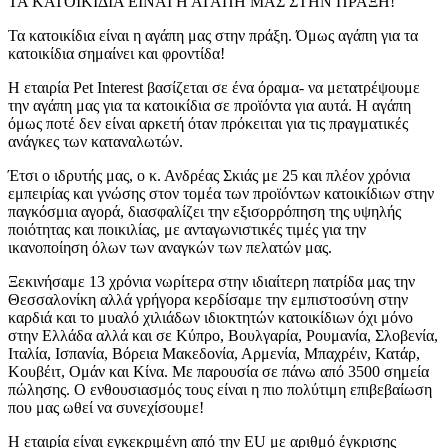
ΤΑ ΚΑΤΟΙΚΙΔΙΑ ΕΙΝΑΙ Η ΑΓΑΠΗ ΜΑΣ ΣΤΗΝ ΠΡΑΞΗ!
Τα κατοικίδια είναι η αγάπη μας στην πράξη. Όμως αγάπη για τα
κατοικίδια σημαίνει και φροντίδα!
Η εταιρία Pet Interest βασίζεται σε ένα όραμα- να μετατρέψουμε
την αγάπη μας για τα κατοικίδια σε προϊόντα για αυτά. Η αγάπη
όμως ποτέ δεν είναι αρκετή όταν πρόκειται για τις πραγματικές
ανάγκες των καταναλωτών.
Έτσι ο ιδρυτής μας, ο κ. Ανδρέας Σκιάς με 25 και πλέον χρόνια
εμπειρίας και γνώσης στον τομέα των προϊόντων κατοικίδιων στην
παγκόσμια αγορά, διασφαλίζει την εξισορρόπηση της υψηλής
ποιότητας και ποικιλίας, με ανταγωνιστικές τιμές για την
ικανοποίηση όλων των αναγκών των πελατών μας.
Ξεκινήσαμε 13 χρόνια νωρίτερα στην ιδιαίτερη πατρίδα μας την
Θεσσαλονίκη αλλά γρήγορα κερδίσαμε την εμπιστοσύνη στην
καρδιά και το μυαλό χιλιάδων ιδιοκτητών κατοικίδιων όχι μόνο
στην Ελλάδα αλλά και σε Κύπρο, Βουλγαρία, Ρουμανία, Σλοβενία,
Ιταλία, Ισπανία, Βόρεια Μακεδονία, Αρμενία, Μπαχρέιν, Κατάρ,
Κουβέιτ, Ομάν και Κίνα. Με παρουσία σε πάνω από 3500 σημεία
πώλησης. Ο ενθουσιασμός τους είναι η πιο πολύτιμη επιβεβαίωση
που μας ωθεί να συνεχίσουμε!
Η εταιρία είναι εγκεκριμένη από την EU με αριθμό έγκρισης