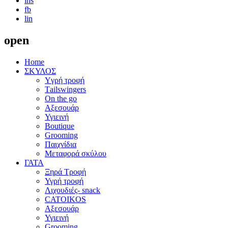
ins
fb
lin
open
Home
ΣΚΥΛΟΣ
Yγρή τροφή
Τailswingers
On the go
Αξεσουάρ
Υγιεινή
Boutique
Grooming
Παιχνίδια
Μεταφορά σκύλου
ΓΑΤΑ
Ξηρά Τροφή
Υγρή τροφή
Λιχουδιές- snack
CATOIKOS
Αξεσουάρ
Υγιεινή
Grooming