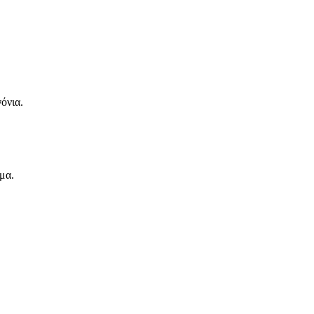
γόνια.
μα.