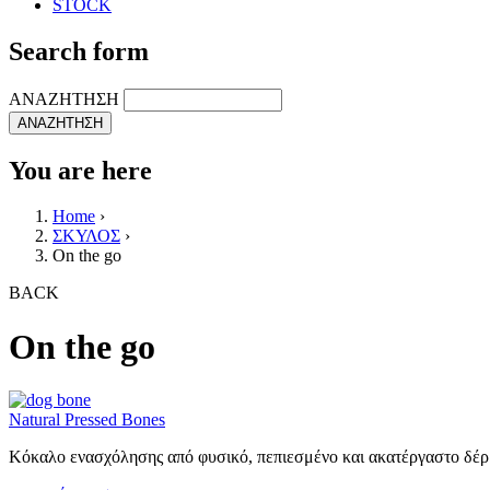
STOCK
Search form
ΑΝΑΖΗΤΗΣΗ
You are here
Home
›
ΣΚΥΛΟΣ
›
On the go
BACK
On the go
Natural Pressed Bones
Κόκαλο ενασχόλησης από φυσικό, πεπιεσμένο και ακατέργαστο δέ