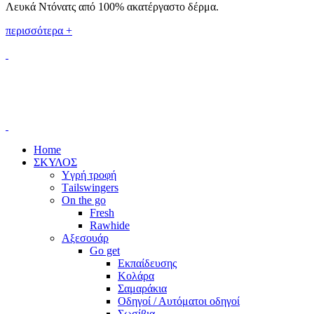
Λευκά Ντόνατς από 100% ακατέργαστο δέρμα.
περισσότερα +
Home
ΣΚΥΛΟΣ
Yγρή τροφή
Τailswingers
On the go
Fresh
Rawhide
Αξεσουάρ
Go get
Εκπαίδευσης
Kολάρα
Σαμαράκια
Οδηγοί / Αυτόματοι οδηγοί
Σωσίβια