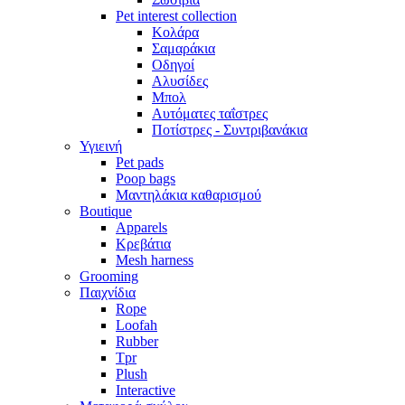
Pet interest collection
Κολάρα
Σαμαράκια
Οδηγοί
Αλυσίδες
Μπολ
Αυτόματες ταΐστρες
Ποτίστρες - Συντριβανάκια
Υγιεινή
Pet pads
Poop bags
Μαντηλάκια καθαρισμού
Boutique
Apparels
Kρεβάτια
Mesh harness
Grooming
Παιχνίδια
Rope
Loofah
Rubber
Tpr
Plush
Interactive