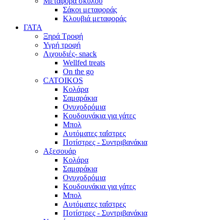
Μεταφορά σκύλου
Σάκοι μεταφοράς
Κλουβιά μεταφοράς
ΓΑΤΑ
Ξηρά Τροφή
Υγρή τροφή
Λιχουδιές- snack
Wellfed treats
On the go
CATOIKOS
Κολάρα
Σαμαράκια
Ονυχοδρόμια
Κουδουνάκια για γάτες
Μπολ
Αυτόματες ταΐστρες
Ποτίστρες - Συντριβανάκια
Αξεσουάρ
Κολάρα
Σαμαράκια
Ονυχοδρόμια
Κουδουνάκια για γάτες
Μπολ
Αυτόματες ταΐστρες
Ποτίστρες - Συντριβανάκια