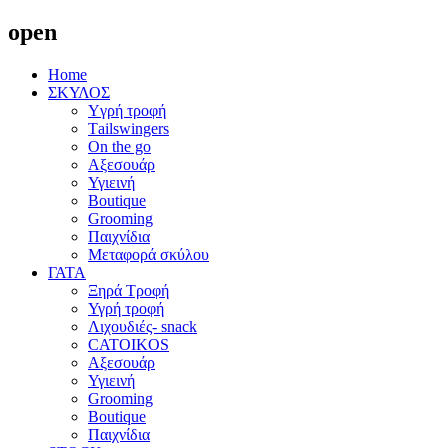
open
Home
ΣΚΥΛΟΣ
Yγρή τροφή
Τailswingers
On the go
Αξεσουάρ
Υγιεινή
Boutique
Grooming
Παιχνίδια
Μεταφορά σκύλου
ΓΑΤΑ
Ξηρά Τροφή
Υγρή τροφή
Λιχουδιές- snack
CATOIKOS
Αξεσουάρ
Υγιεινή
Grooming
Boutique
Παιχνίδια