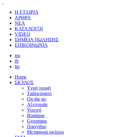
Η ΕΤΑΙΡΙΑ
ΑΡΘΡΑ
ΝΕΑ
ΚΑΤΑΛΟΓΟΙ
VIDEO
ΣΗΜΕΙΑ ΠΩΛΗΣΗΣ
ΕΠΙΚΟΙΝΩΝΙΑ
ins
fb
lin
Home
ΣΚΥΛΟΣ
Yγρή τροφή
Τailswingers
On the go
Αξεσουάρ
Υγιεινή
Boutique
Grooming
Παιχνίδια
Μεταφορά σκύλου