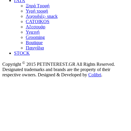
ΓΑΤΑ
Ξηρά Τροφή
Υγρή τροφή
Λιχουδιές- snack
CATOIKOS
Αξεσουάρ
Υγιεινή
Grooming
Boutique
Παιχνίδια
STOCK
©
Copyright
2015 PETINTEREST.GR All Rights Reserved.
Designated trademarks and brands are the property of their
respective owners. Designed & Developed by
Colibri
.