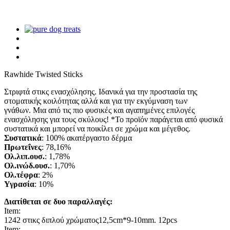
Rawhide Twisted Sticks
Στριφτά στικς ενασχόλησης. Ιδανικά για την προστασία της
στοματικής κοιλότητας αλλά και για την εκγύμναση των
γνάθων. Μια από τις πιο φυσικές και αγαπημένες επιλογές
ενασχόλησης για τους σκύλους! *Το προϊόν παράγεται από φυσικά
συστατικά και μπορεί να ποικίλει σε χρώμα και μέγεθος.
Συστατικά
: 100% ακατέργαστο δέρμα
Πρωτεΐνες
: 78,16%
Oλ.λιπ.ουσ.
: 1,78%
Ολ.ινώδ.ουσ.
: 1,70%
Ολ.τέφρα
: 2%
Υγρασία
: 10%
Διατίθεται σε δυο παραλλαγές:
Item:
1242 στικς διπλού χρώματος12,5cm*9-10mm. 12pcs
Item: