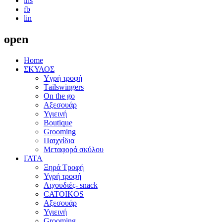
ins
fb
lin
open
Home
ΣΚΥΛΟΣ
Yγρή τροφή
Τailswingers
On the go
Αξεσουάρ
Υγιεινή
Boutique
Grooming
Παιχνίδια
Μεταφορά σκύλου
ΓΑΤΑ
Ξηρά Τροφή
Υγρή τροφή
Λιχουδιές- snack
CATOIKOS
Αξεσουάρ
Υγιεινή
Grooming