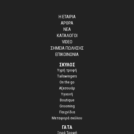
a
n
w
e
h
s
Η ΕΤΑΙΡΙΑ
i
ΑΡΘΡΑ
d
ΝΕΑ
e
ΚΑΤΑΛΟΓΟΙ
T
VIDEO
w
i
ΣΗΜΕΙΑ ΠΩΛΗΣΗΣ
s
ΕΠΙΚΟΙΝΩΝΙΑ
t
ΣΚΥΛΟΣ
e
Yγρή τροφή
d
S
Τailswingers
t
On the go
i
Αξεσουάρ
c
Υγιεινή
k
Boutique
s
Grooming
Παιχνίδια
Μεταφορά σκύλου
ΓΑΤΑ
Ξηρά Τροφή