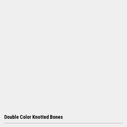
h
f
o
r
m
Double Color Knotted Bones