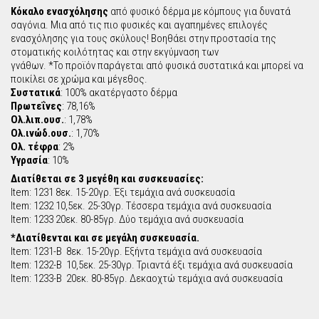
Κόκαλο ενασχόλησης
από φυσικό δέρμα με κόμπους για δυνατά
σαγόνια. Μια από τις πιο φυσικές και αγαπημένες επιλογές
ενασχόλησης για τους σκύλους! Βοηθάει στην προστασία της
στοματικής κοιλότητας και στην εκγύμναση των
γνάθων. *Το προϊόν παράγεται από φυσικά συστατικά και μπορεί να
ποικίλει σε χρώμα και μέγεθος.
Συστατικά
: 100% ακατέργαστο δέρμα
Πρωτεΐνες
: 78,16%
Oλ.λιπ.ουσ.
: 1,78%
Ολ.ινώδ.ουσ.
: 1,70%
Ολ. τέφρα
: 2%
Υγρασία
: 10%
Διατίθεται σε 3 μεγέθη και συσκευασίες:
Item: 1231 8εκ. 15-20γρ. Έξι τεμάχια ανά συσκευασία
Item: 1232 10,5εκ. 25-30γρ. Τέσσερα τεμάχια ανά συσκευασία
Item: 1233 20εκ. 80-85γρ. Δύο τεμάχια ανά συσκευασία
*Διατίθενται και σε μεγάλη συσκευασία.
Item: 1231-Β 8εκ. 15-20γρ. Εξήντα τεμάχια ανά συσκευασία
Item: 1232-Β 10,5εκ. 25-30γρ. Τριαντά έξι τεμάχια ανά συσκευασία
Item: 1233-Β 20εκ. 80-85γρ. Δεκαοχτώ τεμάχια ανά συσκευασία