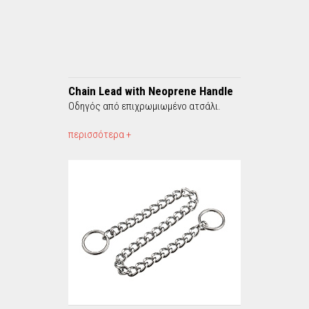
r
c
h
Chain Lead with Neoprene Handle
f
Οδηγός από επιχρωμιωμένο ατσάλι.
o
περισσότερα +
r
m