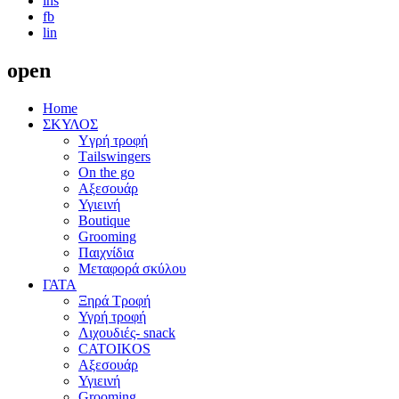
ins
fb
lin
open
Home
ΣΚΥΛΟΣ
Yγρή τροφή
Τailswingers
On the go
Αξεσουάρ
Υγιεινή
Boutique
Grooming
Παιχνίδια
Μεταφορά σκύλου
ΓΑΤΑ
Ξηρά Τροφή
Υγρή τροφή
Λιχουδιές- snack
CATOIKOS
Αξεσουάρ
Υγιεινή
Grooming