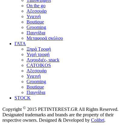
Τailswingers
On the go
Αξεσουάρ
Υγιεινή
Boutique
Grooming
Παιχνίδια
Μεταφορά σκύλου
ΓΑΤΑ
Ξηρά Τροφή
Υγρή τροφή
Λιχουδιές- snack
CATOIKOS
Αξεσουάρ
Υγιεινή
Grooming
Boutique
Παιχνίδια
STOCK
©
Copyright
2015 PETINTEREST.GR All Rights Reserved.
Designated trademarks and brands are the property of their
respective owners. Designed & Developed by
Colibri
.