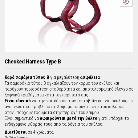
r
c
h
f
o
Checked Harness Type B
r
Καρό σαμάρια
τύπου B
για μεγαλύτερη
ασφάλεια
.
Τα σαμαράκια τύπου Β
αγκαλιάζουν τον κορμό του σκύλου και
m
παρέχουν περισσότερη σταθερότητα και αποτελεσματικό έλεγχο σε
ξαφνικά τραβήγματα κατά τον περίπατό σας.
Είναι ιδανικά
για την εκπαίδευση των κουταβιών και για σκύλους με
αναπνευστικά προβλήματα. Xρησιμοποιούνται αντί του κολάρου
όταν υπάρχουν τραύματα στην περιοχή του λαιμού.
Είναι σημαντικό να
αφαιρούνται μετά την βόλτα
γιατί υπάρχει το
ενδεχόμενο φθοράς τους από τα δόντια του σκύλου.
Διατίθεται
σε 4 χρώματα: