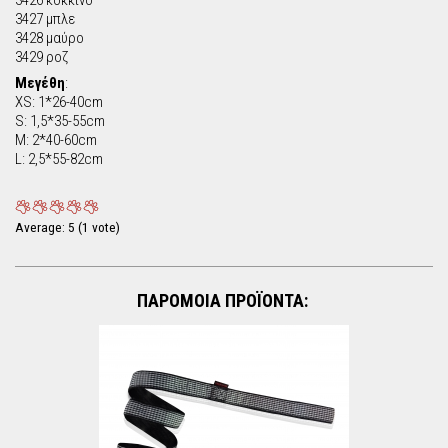
3426 κόκκινο
3427 μπλε
3428 μαύρο
3429 ροζ
Μεγέθη
:
XS: 1*26-40cm
S: 1,5*35-55cm
M: 2*40-60cm
L: 2,5*55-82cm
Average:
5
(
1
vote)
ΠΑΡΟΜΟΙΑ ΠΡΟΪΟΝΤΑ: