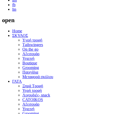
ins
fb
lin
open
Home
ΣΚΥΛΟΣ
Yγρή τροφή
Τailswingers
On the go
Αξεσουάρ
Υγιεινή
Boutique
Grooming
Παιχνίδια
Μεταφορά σκύλου
ΓΑΤΑ
Ξηρά Τροφή
Υγρή τροφή
Λιχουδιές- snack
CATOIKOS
Αξεσουάρ
Υγιεινή
Grooming