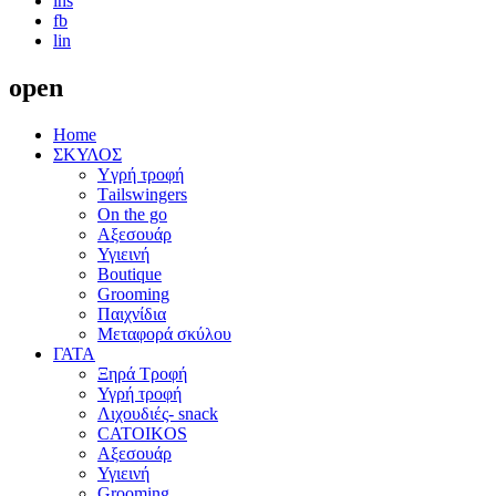
ins
fb
lin
open
Home
ΣΚΥΛΟΣ
Yγρή τροφή
Τailswingers
On the go
Αξεσουάρ
Υγιεινή
Boutique
Grooming
Παιχνίδια
Μεταφορά σκύλου
ΓΑΤΑ
Ξηρά Τροφή
Υγρή τροφή
Λιχουδιές- snack
CATOIKOS
Αξεσουάρ
Υγιεινή
Grooming