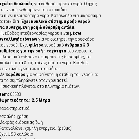
σχέδιο Λουλούδι
, για καθαρό, φρέσκο νερό. Ο ήχος
c
του νερού ενθαρρύνει το κατοικίδιο
να πίνει περισσότερο νερό. Κατάλληλο για μικρόσωμα
h
κατοικίδια.
Έχει κυκλικό σύστημα ροής νερού
για συνεχόμενη ροή & αθόρυβη αντλία
.
Η μέθοδος επεξεργασίας νερού είναι
μέσω
f
ανταλλαγής ιόντων
για να διατηρεί την φρεσκάδα
του νερού. Έχει
φίλτρα
νερού από
άνθρακα
&
3
o
ρυθμίσεις για την ροή - ταχύτητα
του νερού. Τα
φίλτρα από άνθρακα αφαιρούν τις δυσοσμίες, τα
υπολείμματα & τις τρίχες από το νερό. Βοηθάει
r
στην καλή υγεία του κατοικίδιου.
Με
παράθυρο
για να φαίνεται η στάθμη του νερού και
m
να το συμπληρώνετε όταν χρειαστεί.
Η συσκευή πλένεται στο πλυντήριο πιάτων.
Item:
05583
Χωρητικότητα: 2.5 λίτρα
Χαρακτηριστικά:
Ασφαλής χρήση
Μακράς διάρκειας ζωή
Καταναλώνει χαμηλή ενέργεια. (ρεύμα)
Έχει USB καλώδιο