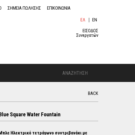
O
ΣΗΜΕΙΑ ΠΩΛΗΣΗΣ
ΕΠΙΚΟΙΝΩΝΙΑ
ΕΛ
EN
ΛΗ
GLI
ΝΙ
SH
ΕΙΣΟΔΟΣ
ΚΆ
Συνεργατών
Α
Ν
S
Α
Ζ
BACK
Η
e
Τ
Η
a
Σ
Blue Square Water Fountain
Η
r
Μπλε Ηλεκτρικό τετράγωνο συντριβανάκι με