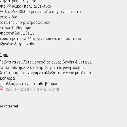
Κτηνιατρικά ελεγμένο
Από PP υλικό - πολύ ανθεκτικό
Αντλία 5V& 360 μοίρες επιφάνεια για να πίνει το
κατοικίδιο
Κατά της ξηρής ατμόσφαιρας
Εύκολο Καθάρισμα
Αποφυγή λοιμώξεων
6 συστήματα εναλλαγής νερού για περισσότερο
οξυγόνο & φρεσκάδα.
Tips:
Πρώτα να γεμίζετε με νερό το συντριβανάκι & μετά να
το τοποθετήσετε στην πρίζα για αποφυγή βλάβης.
Κατά την πρώτη χρήση να αλλάξετε το νερό μετά από
μισή ώρα.
Να αλλάζετε το νερό κάθε βδομάδα.
05583 - ΟΔΗΓΙΕΣ ΧΡΗΣΗΣ.pdf
No votes yet