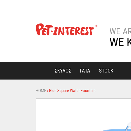
WE A
WE 
ΣΚΥΛΟΣ
ΓΑΤΑ
STOCK
HOME
›
Blue Square Water Fountain
You
are
here