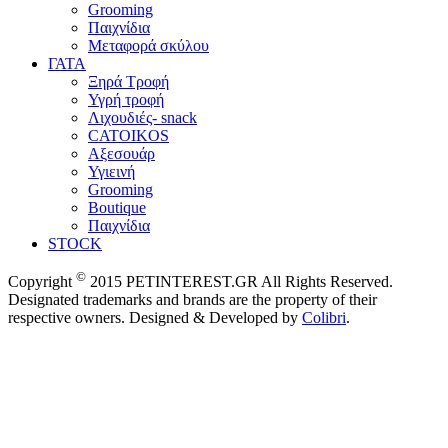
Grooming
Παιχνίδια
Μεταφορά σκύλου
ΓΑΤΑ
Ξηρά Τροφή
Υγρή τροφή
Λιχουδιές- snack
CATOIKOS
Αξεσουάρ
Υγιεινή
Grooming
Boutique
Παιχνίδια
STOCK
©
Copyright
2015 PETINTEREST.GR All Rights Reserved.
Designated trademarks and brands are the property of their
respective owners. Designed & Developed by
Colibri
.