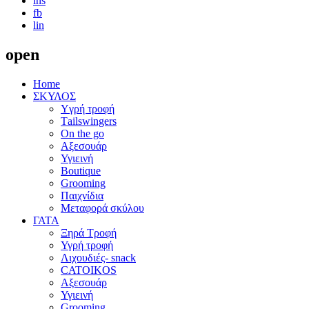
ins
fb
lin
open
Home
ΣΚΥΛΟΣ
Yγρή τροφή
Τailswingers
On the go
Αξεσουάρ
Υγιεινή
Boutique
Grooming
Παιχνίδια
Μεταφορά σκύλου
ΓΑΤΑ
Ξηρά Τροφή
Υγρή τροφή
Λιχουδιές- snack
CATOIKOS
Αξεσουάρ
Υγιεινή
Grooming