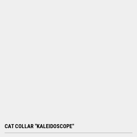
h
f
o
r
m
CAT COLLAR "KALEIDOSCOPE"