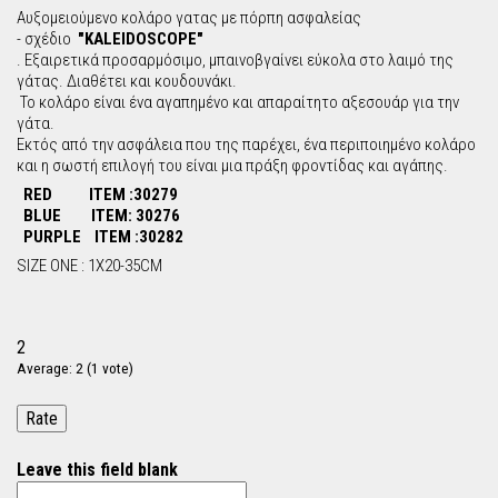
Αυξομειούμενο κολάρο γατας με πόρπη ασφαλείας
- σχέδιο
"KALEIDOSCOPE"
. Εξαιρετικά προσαρμόσιμο, μπαινοβγαίνει εύκολα στο λαιμό της
γάτας. Διαθέτει και κουδουνάκι.
Το κολάρο είναι ένα αγαπημένο και απαραίτητο αξεσουάρ για την
γάτα.
Εκτός από την ασφάλεια που της παρέχει, ένα περιποιημένο κολάρο
και η σωστή επιλογή του είναι μια πράξη φροντίδας και αγάπης.
RED ITEM :30279
BLUE ITEM: 30276
PURPLE ITEM :30282
SIZE ONE : 1X20-35CM
2
Average:
2
(
1
vote)
Leave this field blank