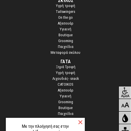
ΣΚΥΛΟΣ
Yγρή τροφή
Τailswingers
On the go
Αξεσουάρ
Υγιεινή
Boutique
Grooming
Παιχνίδια
Μεταφορά σκύλου
ΓΑΤΑ
Ξηρά Τροφή
Υγρή τροφή
Λιχουδιές- snack
CATOIKOS
Αξεσουάρ
Υγιεινή
Grooming
Boutique
Παιχνίδια
STOCK
Με την πλοήγησή σας στην