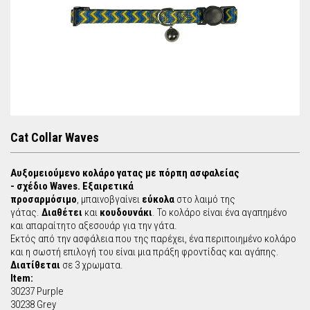
r
c
h
f
o
Cat Collar Waves
r
Αυξομειούμενο κολάρο γατας με πόρπη ασφαλείας
- σχέδιο Waves. Εξαιρετικά
m
προσαρμόσιμο
, μπαινοβγαίνει
εύκολα
στο λαιμό της
γάτας.
Διαθέτει
και
κουδουνάκι
. Το κολάρο είναι ένα αγαπημένο
και απαραίτητο αξεσουάρ για την γάτα.
Εκτός από την ασφάλεια που της παρέχει, ένα περιποιημένο κολάρο
και η σωστή επιλογή του είναι μια πράξη φροντίδας και αγάπης.
Διατίθεται
σε 3 χρωματα.
Item:
30237 Purple
30238 Grey