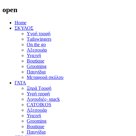
open
Home
ΣΚΥΛΟΣ
Yγρή τροφή
Τailswingers
On the go
Αξεσουάρ
Υγιεινή
Boutique
Grooming
Παιχνίδια
Μεταφορά σκύλου
ΓΑΤΑ
Ξηρά Τροφή
Υγρή τροφή
Λιχουδιές- snack
CATOIKOS
Αξεσουάρ
Υγιεινή
Grooming
Boutique
Παιχνίδια