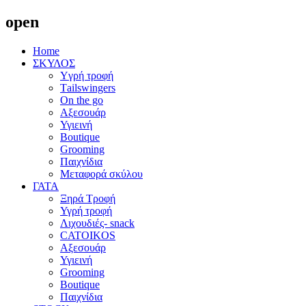
open
Home
ΣΚΥΛΟΣ
Yγρή τροφή
Τailswingers
On the go
Αξεσουάρ
Υγιεινή
Boutique
Grooming
Παιχνίδια
Μεταφορά σκύλου
ΓΑΤΑ
Ξηρά Τροφή
Υγρή τροφή
Λιχουδιές- snack
CATOIKOS
Αξεσουάρ
Υγιεινή
Grooming
Boutique
Παιχνίδια