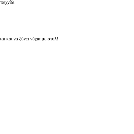
αιχνίδι.
αι και να ξύνει νύχια με στυλ!