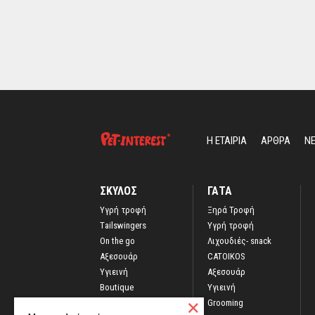
Η ΕΤΑΙΡΙΑ
ΑΡΘΡΑ
Ν
ΣΚΥΛΟΣ
ΓΑΤΑ
Yγρή τροφή
Ξηρά Τροφή
Τailswingers
Υγρή τροφή
On the go
Λιχουδιές- snack
Αξεσουάρ
CATOIKOS
Υγιεινή
Αξεσουάρ
Boutique
Υγιεινή
Grooming
Grooming