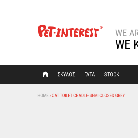
WE A
WE 
ΣΚΥΛΟΣ
ΓΑΤΑ
STOCK
HOME
›
CAT TOILET CRADLE-SEMI CLOSED GREY
You
are
here