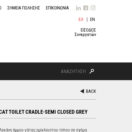
O
ΣΗΜΕΙΑ ΠΩΛΗΣΗΣ
ΕΠΙΚΟΙΝΩΝΙΑ
ΕΛ
EN
ΛΗ
GLI
ΝΙ
SH
ΕΙΣΟΔΟΣ
ΚΆ
Συνεργατών
Α
Ν
S
Α
Ζ
BACK
Η
e
Τ
Η
a
Σ
CAT TOILET CRADLE-SEMI CLOSED GREY
Η
r
Λεκάνη άμμου γάτας,ημίκλειστου τύπου σε σχήμα