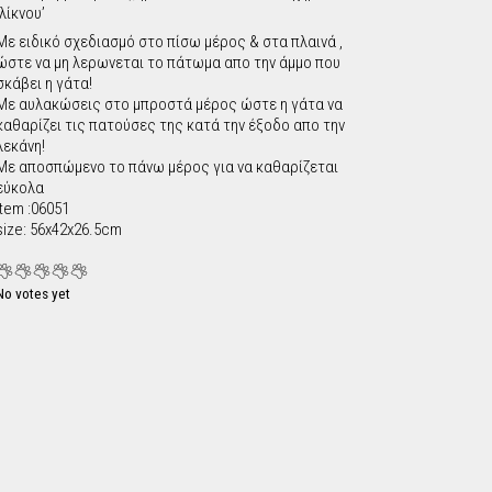
‘λίκνου’
c
Με ειδικό σχεδιασμό στο πίσω μέρος & στα πλαινά ,
ώστε να μη λερωνεται το πάτωμα απο την άμμο που
h
σκάβει η γάτα!
Με αυλακώσεις στο μπροστά μέρος ώστε η γάτα να
f
καθαρίζει τις πατούσες της κατά την έξοδο απο την
λεκάνη!
Με αποσπώμενο το πάνω μέρος για να καθαρίζεται
o
εύκολα
item :06051
r
size: 56x42x26.5cm
m
No votes yet