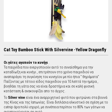
r
c
h
f
o
Cat Toy Bamboo Stick With Silvervine -Yellow Dragonfly
r
Οι γάτες αγαπούν το κυνήγι
.
Τα παιχνίδια που ενεργοποιούν αυτό το συναίσθημα για την
m
καταδίωξη και κυνήγι , επιτρέπουν στο χρόνο παιχνιδιού να
αναπαράγει τη συγκίνηση του κυνηγίου με πίο ήπια '' θηράματα''
Παίζοντας με τέτοιο είδος παιχνιδίου για 10 λεπτά την ημέρα ,
βοηθάει τη γάτα σας να είναι δραστήρια και σε καλή φυσική
κατάσταση & ανακουφίζει απο το άγχος .
Το
Silver vine
είναι ένα αναρριχητικό φυτό που φυτρώνει στα βουνά
της Κίνας και της Ιαπωνίας. Είναι διπλάσια ελκυστικό σε σχέση με το
catnip άρα πολύ ισχυρό, με συνέπεια περίπου το 80% των γάτων να
ανταποκρίνονται σε αυτό.