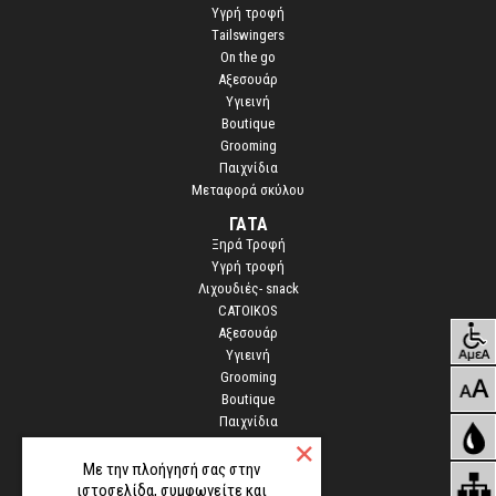
Yγρή τροφή
Τailswingers
On the go
Αξεσουάρ
Υγιεινή
Boutique
Grooming
Παιχνίδια
Μεταφορά σκύλου
ΓΑΤΑ
Ξηρά Τροφή
Υγρή τροφή
Λιχουδιές- snack
CATOIKOS
Αξεσουάρ
Υγιεινή
Grooming
Boutique
Παιχνίδια
STOCK
Με την πλοήγησή σας στην
ιστοσελίδα, συμφωνείτε και