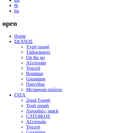
ins
fb
lin
open
Home
ΣΚΥΛΟΣ
Yγρή τροφή
Τailswingers
On the go
Αξεσουάρ
Υγιεινή
Boutique
Grooming
Παιχνίδια
Μεταφορά σκύλου
ΓΑΤΑ
Ξηρά Τροφή
Υγρή τροφή
Λιχουδιές- snack
CATOIKOS
Αξεσουάρ
Υγιεινή
Grooming