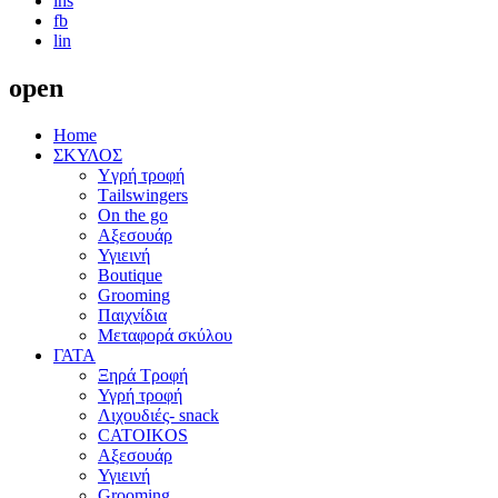
ins
fb
lin
open
Home
ΣΚΥΛΟΣ
Yγρή τροφή
Τailswingers
On the go
Αξεσουάρ
Υγιεινή
Boutique
Grooming
Παιχνίδια
Μεταφορά σκύλου
ΓΑΤΑ
Ξηρά Τροφή
Υγρή τροφή
Λιχουδιές- snack
CATOIKOS
Αξεσουάρ
Υγιεινή
Grooming