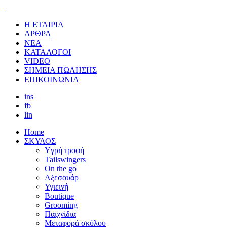
Η ΕΤΑΙΡΙΑ
ΑΡΘΡΑ
ΝΕΑ
ΚΑΤΑΛΟΓΟΙ
VIDEO
ΣΗΜΕΙΑ ΠΩΛΗΣΗΣ
ΕΠΙΚΟΙΝΩΝΙΑ
ins
fb
lin
Home
ΣΚΥΛΟΣ
Yγρή τροφή
Τailswingers
On the go
Αξεσουάρ
Υγιεινή
Boutique
Grooming
Παιχνίδια
Μεταφορά σκύλου