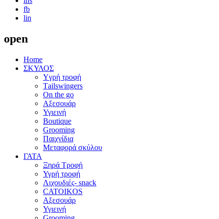
ins
fb
lin
open
Home
ΣΚΥΛΟΣ
Yγρή τροφή
Τailswingers
On the go
Αξεσουάρ
Υγιεινή
Boutique
Grooming
Παιχνίδια
Μεταφορά σκύλου
ΓΑΤΑ
Ξηρά Τροφή
Υγρή τροφή
Λιχουδιές- snack
CATOIKOS
Αξεσουάρ
Υγιεινή
Grooming