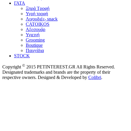
ΓΑΤΑ
Ξηρά Τροφή
Υγρή τροφή
Λιχουδιές- snack
CATOIKOS
Αξεσουάρ
Υγιεινή
Grooming
Boutique
Παιχνίδια
STOCK
©
Copyright
2015 PETINTEREST.GR All Rights Reserved.
Designated trademarks and brands are the property of their
respective owners. Designed & Developed by
Colibri
.