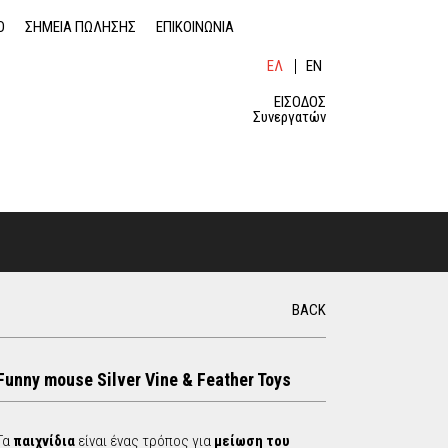
O
ΣΗΜΕΙΑ ΠΩΛΗΣΗΣ
ΕΠΙΚΟΙΝΩΝΙΑ
ΕΛ
EN
ΛΗ
GLI
ΝΙ
SH
ΕΙΣΟΔΟΣ
ΚΆ
Συνεργατών
Α
Ν
S
Α
Ζ
BACK
Η
e
Τ
Η
a
Σ
Funny mouse Silver Vine & Feather Toys
Η
r
Τα
παιχνίδια
είναι ένας τρόπος για
μείωση του