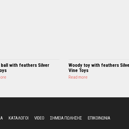
ball with feathers Silver
Woody toy with feathers Silv
toys
Vine Toys
a
a
ore
Read more
b
b
o
o
u
u
t
t
M
W
u
o
s
o
ΕΑ
ΚΑΤΑΛΟΓΟΙ
VIDEO
ΣΗΜΕΙΑ ΠΩΛΗΣΗΣ
ΕΠΙΚΟΙΝΩΝΙΑ
i
d
c
y