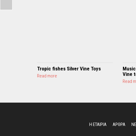
Tropic fishes Silver Vine Toys
Music 
Vine 
a
Read more
b
Read m
o
u
t
T
r
o
p
Η ΕΤΑΙΡΙΑ
ΑΡΘΡΑ
Ν
i
c