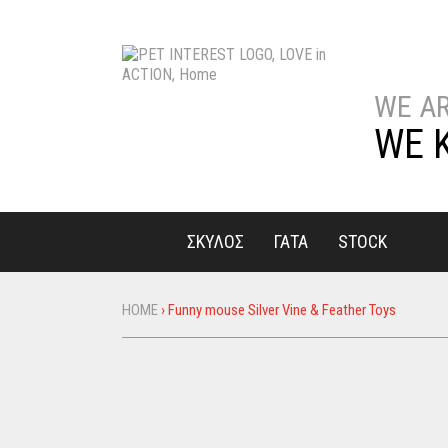
WE A
WE 
ΣΚΥΛΟΣ
ΓΑΤΑ
STOCK
HOME
›
Funny mouse Silver Vine & Feather Toys
You
are
here