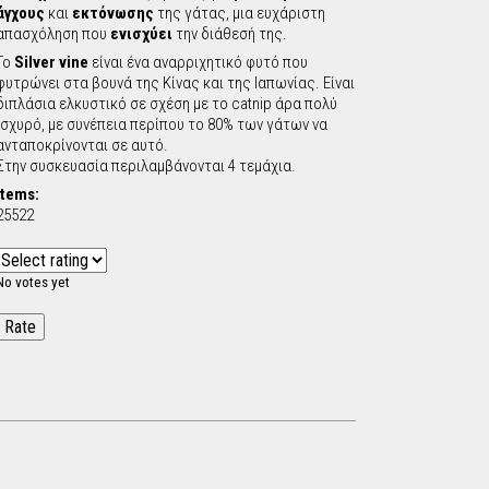
άγχους
και
εκτόνωσης
της γάτας, μια ευχάριστη
c
απασχόληση που
ενισχύει
την διάθεσή της.
Το
Silver vine
είναι ένα αναρριχητικό φυτό που
h
φυτρώνει στα βουνά της Κίνας και της Ιαπωνίας. Είναι
διπλάσια ελκυστικό σε σχέση με το catnip άρα πολύ
f
ισχυρό, με συνέπεια περίπου το 80% των γάτων να
ανταποκρίνονται σε αυτό.
Στην συσκευασία περιλαμβάνονται 4 τεμάχια.
o
Items:
25522
r
m
No votes yet