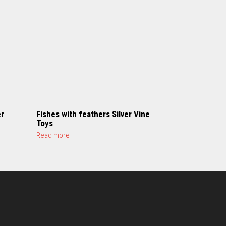
er
Fishes with feathers Silver Vine
Toys
a
Read more
b
o
u
t
F
i
s
h
e