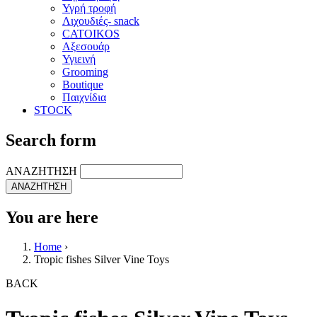
Υγρή τροφή
Λιχουδιές- snack
CATOIKOS
Αξεσουάρ
Υγιεινή
Grooming
Boutique
Παιχνίδια
STOCK
Search form
ΑΝΑΖΗΤΗΣΗ
You are here
Home
›
Tropic fishes Silver Vine Toys
BACK