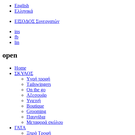
English
Ελληνικά
ΕΙΣΟΔΟΣ Συνεργατών
ins
fb
lin
open
Home
ΣΚΥΛΟΣ
Yγρή τροφή
Τailswingers
On the go
Αξεσουάρ
Υγιεινή
Boutique
Grooming
Παιχνίδια
Μεταφορά σκύλου
ΓΑΤΑ
Ξηρά Τροφή