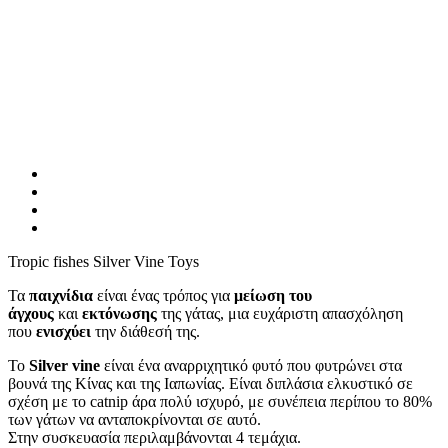
Tropic fishes Silver Vine Toys
Τα
παιχνίδια
είναι ένας τρόπος για
μείωση του
άγχους
και
εκτόνωσης
της γάτας, μια ευχάριστη απασχόληση
που
ενισχύει
την διάθεσή της.
Το
Silver vine
είναι ένα αναρριχητικό φυτό που φυτρώνει στα
βουνά της Κίνας και της Ιαπωνίας. Είναι διπλάσια ελκυστικό σε
σχέση με το catnip άρα πολύ ισχυρό, με συνέπεια περίπου το 80%
των γάτων να ανταποκρίνονται σε αυτό.
Στην συσκευασία περιλαμβάνονται 4 τεμάχια.