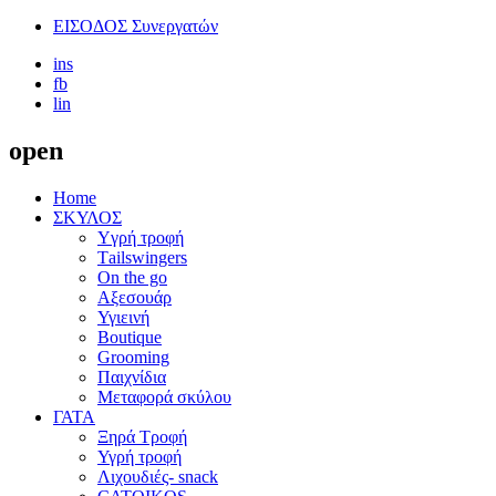
ΕΙΣΟΔΟΣ Συνεργατών
ins
fb
lin
open
Home
ΣΚΥΛΟΣ
Yγρή τροφή
Τailswingers
On the go
Αξεσουάρ
Υγιεινή
Boutique
Grooming
Παιχνίδια
Μεταφορά σκύλου
ΓΑΤΑ
Ξηρά Τροφή
Υγρή τροφή
Λιχουδιές- snack