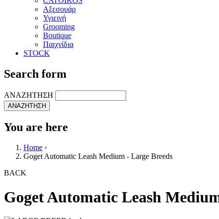
CATOIKOS
Αξεσουάρ
Υγιεινή
Grooming
Boutique
Παιχνίδια
STOCK
Search form
ΑΝΑΖΗΤΗΣΗ
You are here
Home
›
Goget Automatic Leash Medium - Large Breeds
BACK
Goget Automatic Leash Medium