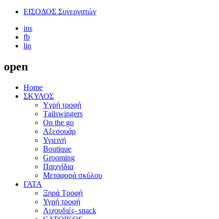
ΕΙΣΟΔΟΣ Συνεργατών
ins
fb
lin
open
Home
ΣΚΥΛΟΣ
Yγρή τροφή
Τailswingers
On the go
Αξεσουάρ
Υγιεινή
Boutique
Grooming
Παιχνίδια
Μεταφορά σκύλου
ΓΑΤΑ
Ξηρά Τροφή
Υγρή τροφή
Λιχουδιές- snack