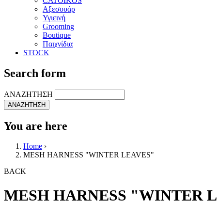
CATOIKOS
Αξεσουάρ
Υγιεινή
Grooming
Boutique
Παιχνίδια
STOCK
Search form
ΑΝΑΖΗΤΗΣΗ
You are here
Home
›
MESH HARNESS "WINTER LEAVES"
BACK
MESH HARNESS "WINTER L