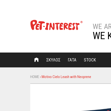
WE A
WE 
ΣΚΥΛΟΣ
ΓΑΤΑ
STOCK
HOME
›
Motivo Cielo Leash with Neoprene
You
are
here