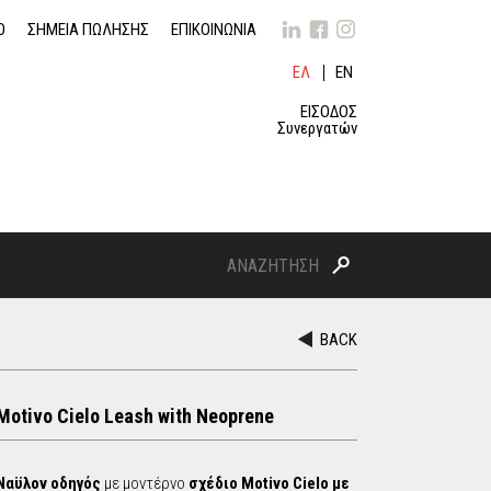
O
ΣΗΜΕΙΑ ΠΩΛΗΣΗΣ
ΕΠΙΚΟΙΝΩΝΙΑ
ΕΛ
EN
ΛΗ
GLI
ΝΙ
SH
ΕΙΣΟΔΟΣ
ΚΆ
Συνεργατών
Α
Ν
S
Α
Ζ
BACK
Η
e
Τ
Η
a
Σ
Motivo Cielo Leash with Neoprene
Η
r
Ναϋλον οδηγός
με μοντέρνο
σχέδιο
Motivo Cielo με