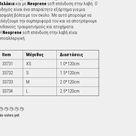
βελάκια
και με
Νeoprene
soft επένδυση στην λαβή. Ο
c
οδηγός είναι ένα απαραίτητο εξάρτημα για μια
ασφαλή βόλτα με τον σκύλο. Με αυτό μπορούμε να
h
ελέγξουμε την συμπεριφορά του και να αποτρέψουμε
πιθανούς τραυματισμούς και ατυχήματα.
Η
Neoprene
soft επένδυση στην λαβή είναι
f
υποαλλεργική.
o
Item
Μέγεθος
Διαστάσεις
r
33731
XS
1.0*120cm
33732
S
1.5*120cm
m
33733
M
2.0*120cm
33734
L
2.5*120cm
No votes yet