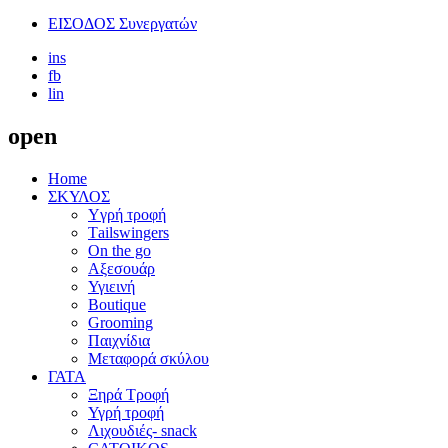
ΕΙΣΟΔΟΣ Συνεργατών
ins
fb
lin
open
Home
ΣΚΥΛΟΣ
Yγρή τροφή
Τailswingers
On the go
Αξεσουάρ
Υγιεινή
Boutique
Grooming
Παιχνίδια
Μεταφορά σκύλου
ΓΑΤΑ
Ξηρά Τροφή
Υγρή τροφή
Λιχουδιές- snack