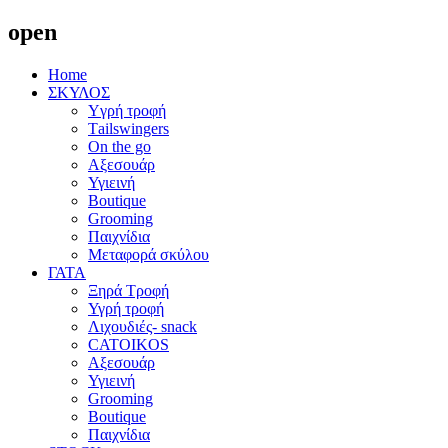
open
Home
ΣΚΥΛΟΣ
Yγρή τροφή
Τailswingers
On the go
Αξεσουάρ
Υγιεινή
Boutique
Grooming
Παιχνίδια
Μεταφορά σκύλου
ΓΑΤΑ
Ξηρά Τροφή
Υγρή τροφή
Λιχουδιές- snack
CATOIKOS
Αξεσουάρ
Υγιεινή
Grooming
Boutique
Παιχνίδια