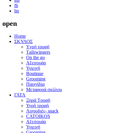
ins
fb
lin
open
Home
ΣΚΥΛΟΣ
Yγρή τροφή
Τailswingers
On the go
Αξεσουάρ
Υγιεινή
Boutique
Grooming
Παιχνίδια
Μεταφορά σκύλου
ΓΑΤΑ
Ξηρά Τροφή
Υγρή τροφή
Λιχουδιές- snack
CATOIKOS
Αξεσουάρ
Υγιεινή
Grooming