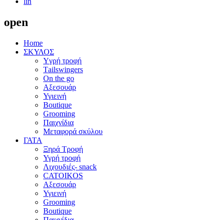
lin
open
Home
ΣΚΥΛΟΣ
Yγρή τροφή
Τailswingers
On the go
Αξεσουάρ
Υγιεινή
Boutique
Grooming
Παιχνίδια
Μεταφορά σκύλου
ΓΑΤΑ
Ξηρά Τροφή
Υγρή τροφή
Λιχουδιές- snack
CATOIKOS
Αξεσουάρ
Υγιεινή
Grooming
Boutique
Παιχνίδια