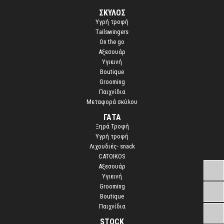
r
ΣΚΥΛΟΣ
o
Yγρή τροφή
u
n
Τailswingers
d
On the go
Αξεσουάρ
Υγιεινή
Boutique
Grooming
Παιχνίδια
Μεταφορά σκύλου
ΓΑΤΑ
Ξηρά Τροφή
Υγρή τροφή
Λιχουδιές- snack
CATOIKOS
Αξεσουάρ
Υγιεινή
Grooming
Boutique
Παιχνίδια
STOCK