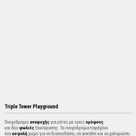
Triple Tower Playground
Ονυχοδρόμιο
αναψυχής
για γάτες με τρεις
ορόφους
και δύο
φωλιές
ξεκούρασης. Τα ονυχοδρόμια παρέχουν
ένα
ασφαλή
χώρο για να διασκεδάσει, να ασκηθεί και να χαλαρώσει