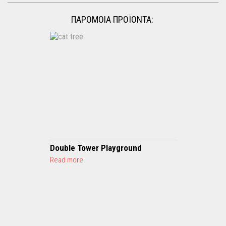
ΠΑΡΟΜΟΙΑ ΠΡΟΪΟΝΤΑ:
Double Tower Playground
a
Read more
b
o
u
t
D
o