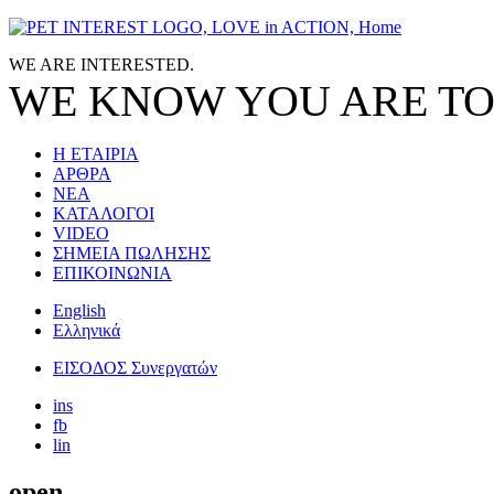
Jump to navigation
WE ARE
INTERESTED.
WE KNOW
YOU
ARE TO
Η ΕΤΑΙΡΙΑ
ΑΡΘΡΑ
ΝΕΑ
ΚΑΤΑΛΟΓΟΙ
VIDEO
ΣΗΜΕΙΑ ΠΩΛΗΣΗΣ
ΕΠΙΚΟΙΝΩΝΙΑ
English
Ελληνικά
ΕΙΣΟΔΟΣ Συνεργατών
ins
fb
lin
open