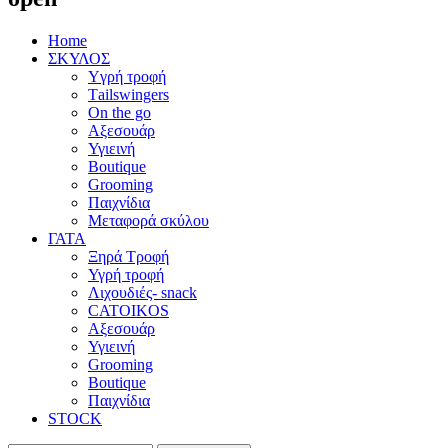
Home
ΣΚΥΛΟΣ
Yγρή τροφή
Τailswingers
On the go
Αξεσουάρ
Υγιεινή
Boutique
Grooming
Παιχνίδια
Μεταφορά σκύλου
ΓΑΤΑ
Ξηρά Τροφή
Υγρή τροφή
Λιχουδιές- snack
CATOIKOS
Αξεσουάρ
Υγιεινή
Grooming
Boutique
Παιχνίδια
STOCK