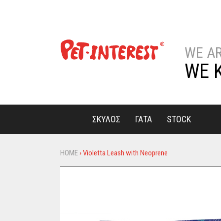
WE A
WE 
ΣΚΥΛΟΣ
ΓΑΤΑ
STOCK
HOME
›
Violetta Leash with Neoprene
You
are
here