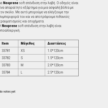
με
Νeoprene
soft επένδυση στην λαβή. Ο οδηγός είναι
c
ένα απαραίτητο εξάρτημα για μια ασφαλή βόλτα με
τον σκύλο. Με αυτό μπορούμε να ελέγξουμε την
h
συμπεριφορά του και να αποτρέψουμε πιθανούς
τραυματισμούς και ατυχήματα.
Η
Neoprene
soft επένδυση στην λαβή είναι
f
υποαλλεργική.
o
Item
Μέγεθος
Διαστάσεις
r
33781
XS
1.0*120cm
33782
S
1.5*120cm
m
33783
M
2.0*120cm
33784
L
2.5*120cm
No votes yet