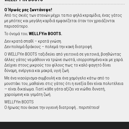
Ο Ήρωάς μας ζωντάνεψε!
Από τις σκιές των στενών μέχρι τα πιο ψηλά κεραμίδια, ένας γάτος
με μπότες και μεγάλη καρδιά εμφανίζεται όταν τον χρειάζονται
περισσότερο.
Το όνομά του;
WELLFYin BOOTS.
Δεν κρατά σπαθί – κρατά γνώση.
Δεν πολεμά δράκους – πολεμά την κακή διατροφή.
Ο WELLFYin BOOTS ταξιδεύει από γειτονιά σε γειτονιά, βοηθώντας
άλλες γάτες να μάθουν να τρώνε σωστά, ισορροπημένα και με χαρά.
Δείχνει στους μικρούς του φίλους πως το καλό φαγητό δίνει
δύναμη, ενέργεια και μακρά, υγιή ζωή.
Με ένα νιαούρισμα-συμβουλή και ένα χαμόγελο κάτω από το
μουστάκι του, μαθαίνει στις γάτες ότι η ευεξία δεν είναι πολυτέλεια
— είναι δικαίωμα. Γιατί κάθε γάτα αξίζει να νιώθει δυνατή,
χαρούμενη και γεμάτη ζωή.
WELLFYin BOOTS
Ο ήρωας που έκανε την υγιεινή διατροφή… περιπέτεια!