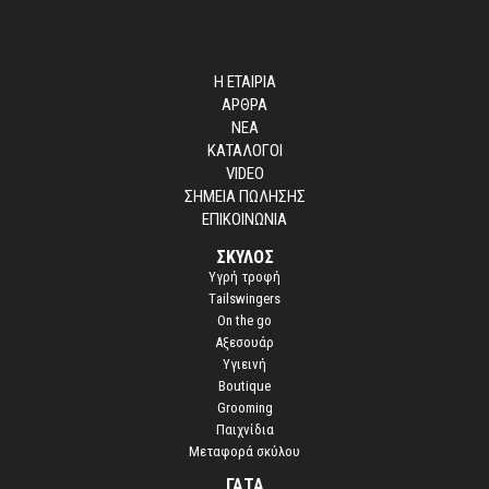
Η ΕΤΑΙΡΙΑ
ΑΡΘΡΑ
ΝΕΑ
ΚΑΤΑΛΟΓΟΙ
VIDEO
ΣΗΜΕΙΑ ΠΩΛΗΣΗΣ
ΕΠΙΚΟΙΝΩΝΙΑ
ΣΚΥΛΟΣ
Yγρή τροφή
Τailswingers
On the go
Αξεσουάρ
Υγιεινή
Boutique
Grooming
Παιχνίδια
Μεταφορά σκύλου
ΓΑΤΑ