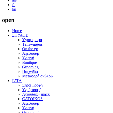
ins
fb
lin
open
Home
ΣΚΥΛΟΣ
Yγρή τροφή
Τailswingers
On the go
Αξεσουάρ
Υγιεινή
Boutique
Grooming
Παιχνίδια
Μεταφορά σκύλου
ΓΑΤΑ
Ξηρά Τροφή
Υγρή τροφή
Λιχουδιές- snack
CATOIKOS
Αξεσουάρ
Υγιεινή
Grooming