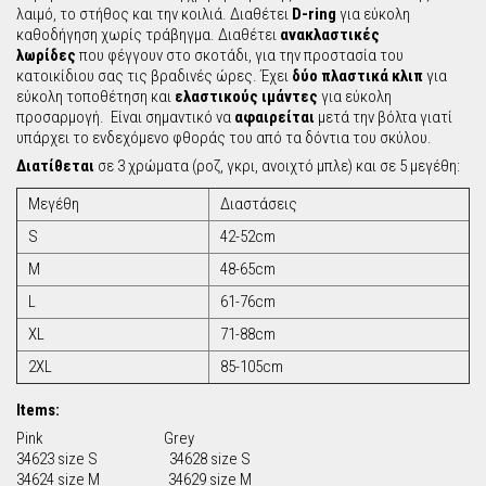
λαιμό, το στήθος και την κοιλιά. Διαθέτει
D-ring
για εύκολη
καθοδήγηση χωρίς τράβηγμα. Διαθέτει
ανακλαστικές
λωρίδες
που φέγγουν στο σκοτάδι, για την προστασία του
κατοικίδιου σας τις βραδινές ώρες. Έχει
δύο πλαστικά κλιπ
για
εύκολη τοποθέτηση και
ελαστικούς ιμάντες
για εύκολη
προσαρμογή. Είναι σημαντικό να
αφαιρείται
μετά την βόλτα γιατί
υπάρχει το ενδεχόμενο φθοράς του από τα δόντια του σκύλου.
Διατίθεται
σε 3 χρώματα (ροζ, γκρι, ανοιχτό μπλε) και σε 5 μεγέθη:
Μεγέθη
Διαστάσεις
S
42-52cm
M
48-65cm
L
61-76cm
XL
71-88cm
2XL
85-105cm
Items:
Pink Grey
34623 size S 34628 size S
34624 size M 34629 size M