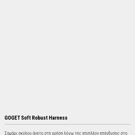
h
f
o
r
m
GOGET Soft Robust Harness
Σαμάρι σκύλου άνετο στη χρήση λόγω της επιπλέον επένδυσης στο