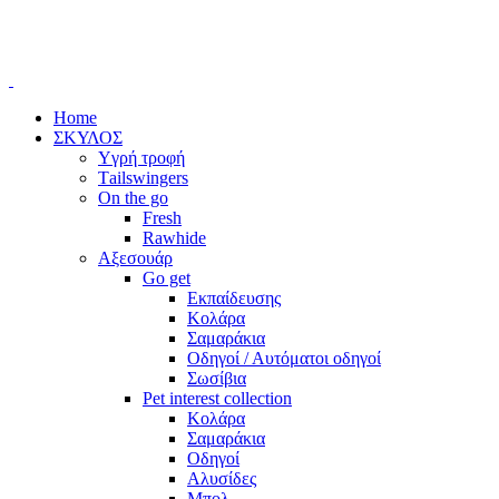
Home
ΣΚΥΛΟΣ
Yγρή τροφή
Τailswingers
On the go
Fresh
Rawhide
Αξεσουάρ
Go get
Εκπαίδευσης
Kολάρα
Σαμαράκια
Οδηγοί / Αυτόματοι οδηγοί
Σωσίβια
Pet interest collection
Κολάρα
Σαμαράκια
Οδηγοί
Αλυσίδες
Μπολ