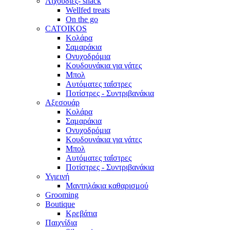
Λιχουδιές- snack
Wellfed treats
On the go
CATOIKOS
Κολάρα
Σαμαράκια
Ονυχοδρόμια
Κουδουνάκια για γάτες
Μπολ
Αυτόματες ταΐστρες
Ποτίστρες - Συντριβανάκια
Αξεσουάρ
Κολάρα
Σαμαράκια
Ονυχοδρόμια
Κουδουνάκια για γάτες
Μπολ
Αυτόματες ταΐστρες
Ποτίστρες - Συντριβανάκια
Υγιεινή
Μαντηλάκια καθαρισμού
Grooming
Boutique
Κρεβάτια
Παιχνίδια