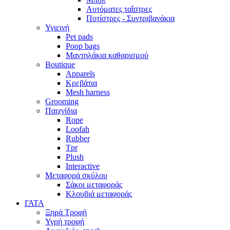
Αυτόματες ταΐστρες
Ποτίστρες - Συντριβανάκια
Υγιεινή
Pet pads
Poop bags
Μαντηλάκια καθαρισμού
Boutique
Apparels
Kρεβάτια
Mesh harness
Grooming
Παιχνίδια
Rope
Loofah
Rubber
Tpr
Plush
Interactive
Μεταφορά σκύλου
Σάκοι μεταφοράς
Κλουβιά μεταφοράς
ΓΑΤΑ
Ξηρά Τροφή
Υγρή τροφή