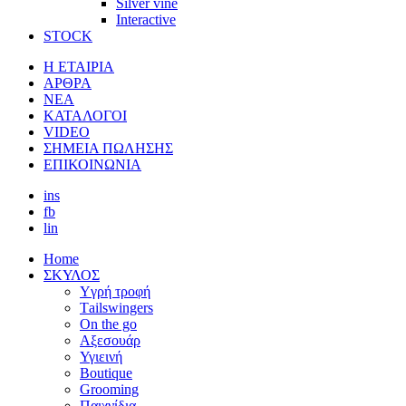
Silver vine
Interactive
STOCK
Η ΕΤΑΙΡΙΑ
ΑΡΘΡΑ
ΝΕΑ
ΚΑΤΑΛΟΓΟΙ
VIDEO
ΣΗΜΕΙΑ ΠΩΛΗΣΗΣ
ΕΠΙΚΟΙΝΩΝΙΑ
ins
fb
lin
Home
ΣΚΥΛΟΣ
Yγρή τροφή
Τailswingers
On the go
Αξεσουάρ
Υγιεινή
Boutique
Grooming
Παιχνίδια