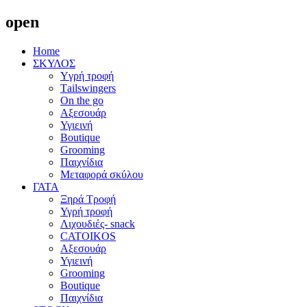
open
Home
ΣΚΥΛΟΣ
Yγρή τροφή
Τailswingers
On the go
Αξεσουάρ
Υγιεινή
Boutique
Grooming
Παιχνίδια
Μεταφορά σκύλου
ΓΑΤΑ
Ξηρά Τροφή
Υγρή τροφή
Λιχουδιές- snack
CATOIKOS
Αξεσουάρ
Υγιεινή
Grooming
Boutique
Παιχνίδια